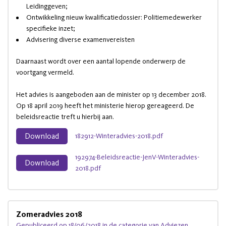
Leidinggeven;
Ontwikkeling nieuw kwalificatiedossier: Politiemedewerker
specifieke inzet;
Advisering diverse examenvereisten
Daarnaast wordt over een aantal lopende onderwerp de
voortgang vermeld.
Het advies is aangeboden aan de minister op 13 december 2018.
Op 18 april 2019 heeft het ministerie hierop gereageerd. De
beleidsreactie treft u hierbij aan.
Download
182912-Winteradvies-2018.pdf
192974-Beleidsreactie-JenV-Winteradvies-
Download
2018.pdf
Zomeradvies 2018
Gepubliceerd op 18/06/2018 in de categorie van Adviezen